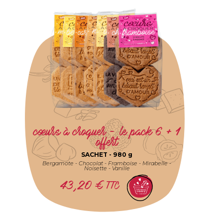
cœurs à croquer - le pack 6 + 1
offert
SACHET -
980 g
Bergamote - Chocolat - Framboise - Mirabelle -
Noisette - Vanille
43,20
€
TTC