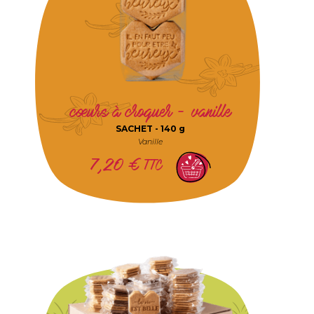
cœurs à croquer - vanille
SACHET -
140 g
Vanille
7,20
€
TTC