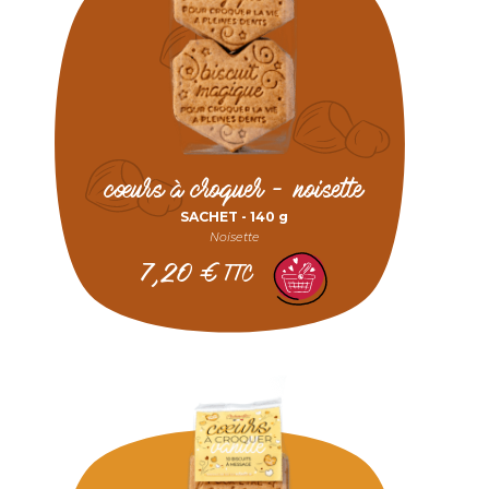
cœurs à croquer - noisette
SACHET -
140 g
Noisette
7,20
€
TTC