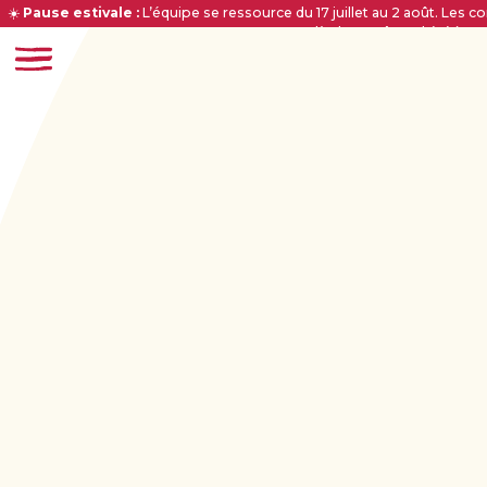
☀️
Pause estivale :
L’équipe se ressource du 17 juillet au 2 août. Le
dès le 3 août. Bel été à to