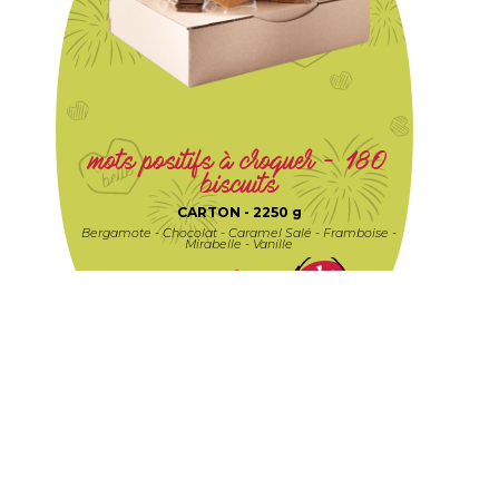
mots positifs à croquer - 180
biscuits
CARTON -
2250 g
Bergamote - Chocolat - Caramel Salé - Framboise -
Mirabelle - Vanille
150,00
€
TTC