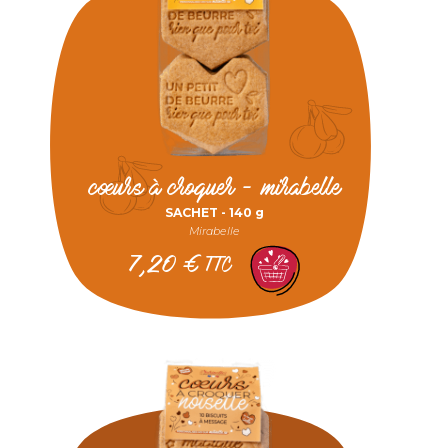
cœurs à croquer - mirabelle
SACHET -
140 g
Mirabelle
7,20
€
TTC