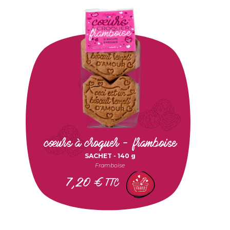
cœurs à croquer - framboise
SACHET -
140 g
Framboise
7,20
€
TTC