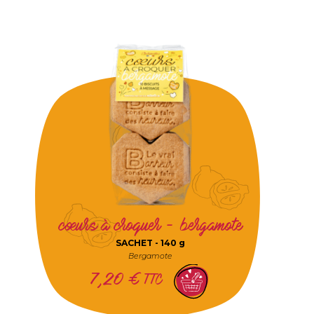
cœurs à croquer - bergamote
SACHET -
140 g
Bergamote
7,20
€
TTC