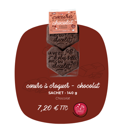
cœurs à croquer - chocolat
SACHET -
140 g
Chocolat
7,20
€
TTC