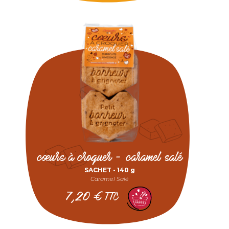
cœurs à croquer - caramel salé
SACHET -
140 g
Caramel Salé
7,20
€
TTC