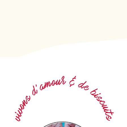
r
u
&
o
m
d
a
e
’
d
b
i
s
s
n
c
o
u
v
i
t
i
v
s