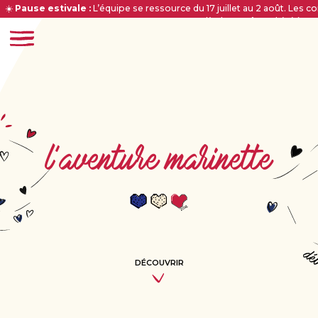
☀️
Pause estivale :
L’équipe se ressource du 17 juillet au 2 août. Le
dès le 3 août. Bel été à to
l'aventure marinette
DÉCOUVRIR