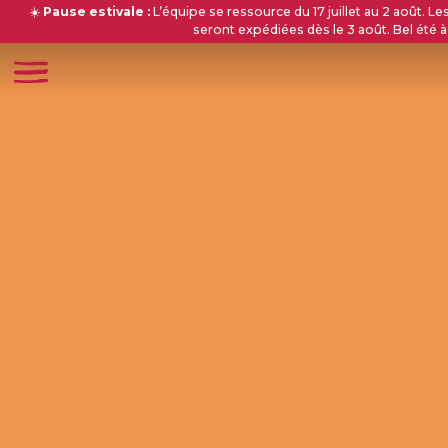
☀️
Pause estivale :
L’équipe se ressource du 17 juillet au 2 août.
seront expédiées dès le 3 août. Bel été à