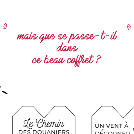
mais que se passe-t-il
dans
ce beau coffret ?