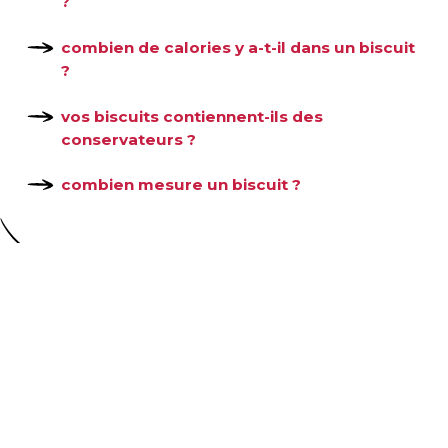
?
combien de calories y a-t-il dans un biscuit
?
vos biscuits contiennent-ils des
conservateurs ?
combien mesure un biscuit ?
-
+
20,00
€
TTC
vous n'avez pas trouvé votre réponse ?
FOIRE AUX QUESTIONS
CONTACTEZ-NOUS !