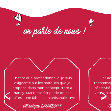
on parle de nous !
En tant que professionnelle, je suis
1er a
exigeante sur les marques que je
recomman
propose dans mon concept store à
réactivité
Nancy. Marinette fait partie de ces
vraiment 
pépites : une fabrication artisanale, une
perso
vraie cohérence dans les valeurs et un
motivées 
Véronique LAUMESFELT
C
produit qui a du sens, autant
plaisir E