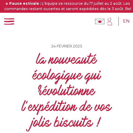
☀️
Pause estivale :
L’équipe se ressource du 17 juillet au 2 août. Les
commandes restent ouvertes et seront expédiées dès le 3 août. Bel
été à tous 🧡
EN
24 FÉVRIER 2025
la nouveauté
écologique qui
révolutionne
l’expédition de vos
jolis biscuits !