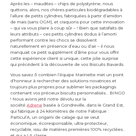
Après les – maudites – chips de polystyrène, nous
quittons, alors, nos chères particules biodégradables à
l’allure de petits cylindres, fabriquées à partir d’amidon
de mais (sans OGM), et craquons pour cette innovation
– qui va vous plaire à coup sûr – ! Bien que satisfaits de
leurs attributs – ces petits cylindres dodus à l’amorti
performant contre les chocs se dissolvent
naturellement en présence d’eau ou d’air – il nous
manquait ce petit supplément d’âme pour vous offrir
cette expérience client si unique, cette jolie surprise
qui précédent à la découverte de vos Biscuits Bavards.
Vous savez ô combien l’équipe Marinette met un point
d’honneur à rechercher des solutions novatrices et
toujours plus propres pour sublimer les packagings
contenant vos précieux biscuits personnalisés… BINGO
! Nous avons jeté notre dévolu sur la
société
Adrene
basée à Gondreville, dans le Grand Est,
qui fabrique à 24 kilomètres de notre Fabrique :
Particul’A, un origami de calage qui se veut
économique, écoresponsable, ultra-protecteur,
recyclable, issu de matières premières 100% recyclées…
et qui a LA classe.