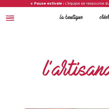
☀️
Pause estivale :
L’équipe se ressource du 
la boutique
crée
l'artisan