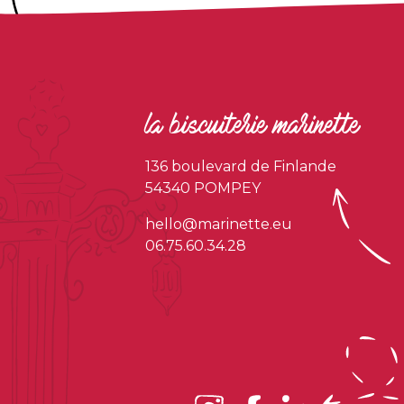
la biscuiterie marinette
136 boulevard de Finlande
54340 POMPEY
hello@marinette.eu
06.75.60.34.28