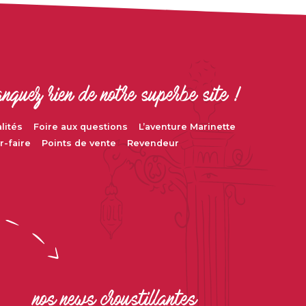
nquez rien de notre superbe site !
lités
Foire aux questions
L’aventure Marinette
r-faire
Points de vente
Revendeur
nos news croustillantes