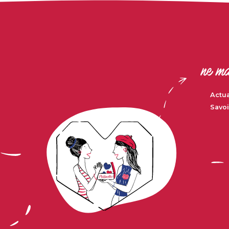
ne ma
Actua
Savoi