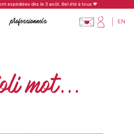
nt expédiées dès le 3 août. Bel été à tous 🧡
EN
professionnels
oli mot...