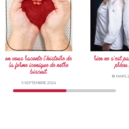
on vous raconte l’histoire de
rien ne s’est 
la forme iconique de notre
prévu.
biscuit
18 MARS 
5 SEPTEMBRE 2024