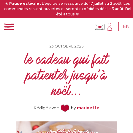
☀️
Pause estivale :
L’équipe se ressource du 17 juillet au 2 août. Les
commandes restent ouvertes et seront expédiées dès le 3 août. Bel
été à tous 🧡
EN
23 OCTOBRE 2025
le cadeau qui fait
patienter jusqu’à
noël...
Rédigé avec
by
marinette