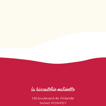
la biscuiterie marinette
136 boulevard de Finlande
54340 POMPEY