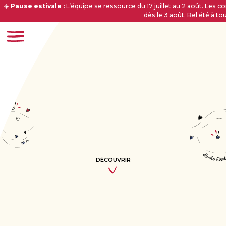
☀️
Pause estivale :
L’équipe se ressource du 17 juillet au 2 août. Le
dès le 3 août. Bel été à to
DÉCOUVRIR